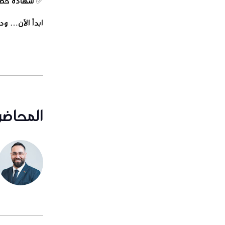
ابدأ الآن… و
المحاضر