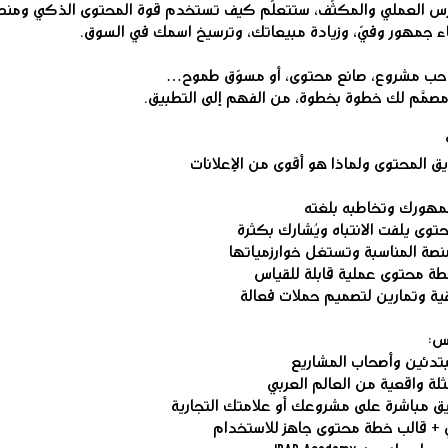
س العملي والمكثّف، ستتعلّم كيف تستخدم قوة المحتوى الذكي ومنص