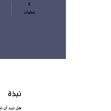
6
6 خطوات
خطوات
نبذة