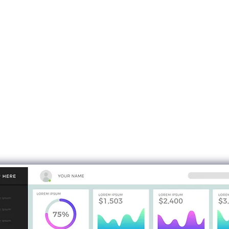
جتماع مع العميل
التخطيط
بداية نجتمع مع العميل
نقوم بعمل
هم الية عمل شركته,
للمشروع ليتما
دث بكل التفاصيل التي
شركتك ونط
ا لضمان سير عملية بناء
تفاصيله, ثم نك
برنامج بأفضل شكل
لمطابقة 