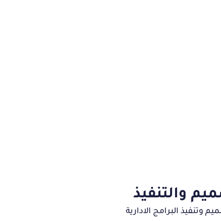
التسليم
مشروع بكل
نقوم بتسليم المشروع بش
تراف عالي,
تدريجي لك بعد الانتهاء من 
مجي نظيف
التعديلات المطلوبة ويتم اط
ل ومتين
المدة التجريبية للمشروع لمر
ر التنفيذ
أداءه حتى نصل للتسليم النه
يم والتنفيذ
م وتنفيذ البرامج الادارية