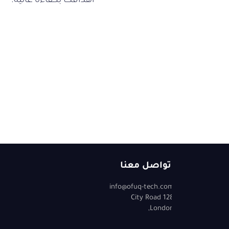
أهدافك بكفاءة عالية.
تواصل معنا
info@ofuq-tech.com
128 City Road
London,