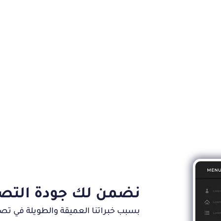
 للمشروع
التنفيذ
 مخطط كامل
يبدأ فريقنا بتنفيذ ال
شى مع متطلبات
متطلباته وتفاصيله باح
لعك على كل
حيث أننا نكتب كود بر
تب دفتر المشروع
سهل التوسع والتعدي
المواصفات
وأمن, ونطلعك على سي
نضمن لك جودة التصم
بسبب خبراتنا العميقة والطويلة في تصمي