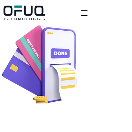
The Importance of Electronic
Payment Gateways for Your
Business